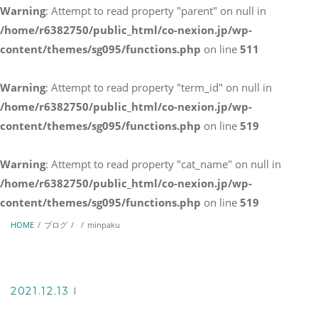
Warning
: Attempt to read property "parent" on null in
お問い合わせ
/home/r6382750/public_html/co-nexion.jp/wp-
03-6823-8603
content/themes/sg095/functions.php
on line
511
Warning
: Attempt to read property "term_id" on null in
メールでのお問い合わせ
/home/r6382750/public_html/co-nexion.jp/wp-
CONTACT
content/themes/sg095/functions.php
on line
519
Warning
: Attempt to read property "cat_name" on null in
/home/r6382750/public_html/co-nexion.jp/wp-
content/themes/sg095/functions.php
on line
519
HOME
ブログ
minpaku
2021.12.13