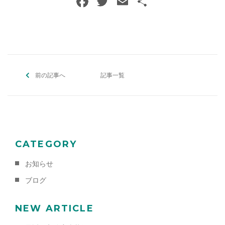
F
T
E
共
a
w
m
有
c
itt
ai
e
er
l
b
前の記事へ
o
記事一覧
o
k
CATEGORY
お知らせ
ブログ
NEW ARTICLE