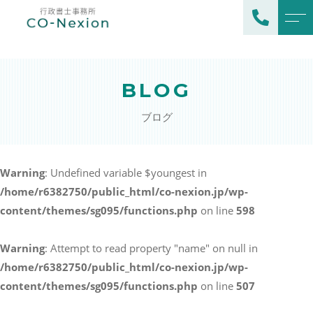
トップページ
所長プロフィール
BLOG
当事務所について
よくある質問
ブログ
業務案内
アクセス
ビザ申請（海外から来日）
ブログ
Warning
: Undefined variable $youngest in
ビザ更新・変更（留学など
/home/r6382750/public_html/co-nexion.jp/wp-
から就労に変更）
お知らせ
content/themes/sg095/functions.php
on line
598
永住・帰化申請
外国人雇用相談
Warning
: Attempt to read property "name" on null in
/home/r6382750/public_html/co-nexion.jp/wp-
料金表
content/themes/sg095/functions.php
on line
507