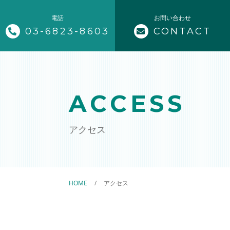
電話
お問い合わせ
03-6823-8603
CONTACT
トップページ
当事務所について
ACCESS
業務案内
アクセス
ビザ申請（海外から来日）
ビザ更新・変更（留学等から就労
HOME
アクセス
永住・帰化申請
外国人雇用相談