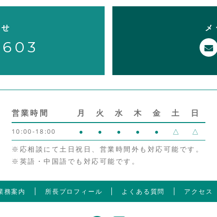
わせ
メ
8603
営業時間
月
火
水
木
金
土
日
10:00-18:00
●
●
●
●
●
△
△
※応相談にて土日祝日、営業時間外も対応可能です。
※英語・中国語でも対応可能です。
業務案内
所長プロフィール
よくある質問
アクセス