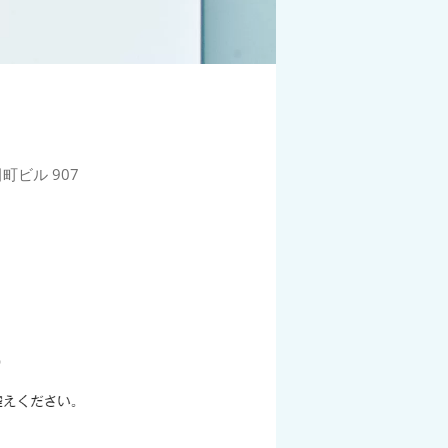
町ビル 907
0
p