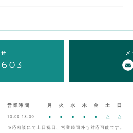
o
k
わせ
メ
8603
営業時間
月
火
水
木
金
土
日
10:00-18:00
●
●
●
●
●
△
△
※応相談にて土日祝日、営業時間外も対応可能です。