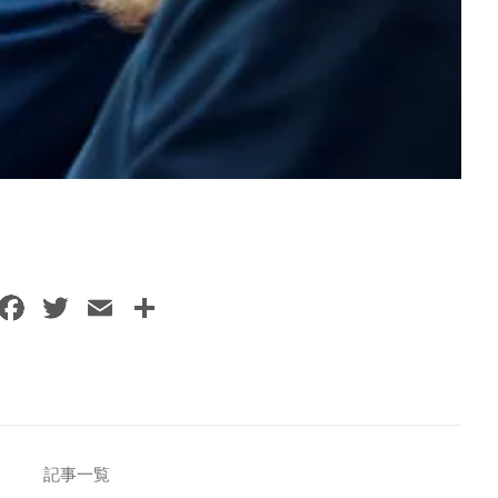
F
T
E
共
a
w
m
有
c
itt
ai
e
er
l
b
o
記事一覧