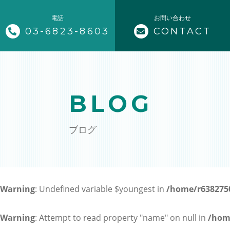
電話
お問い合わせ
03-6823-8603
CONTACT
トップページ
当事務所について
BLOG
業務案内
ブログ
ビザ申請（海外から来日）
ビザ更新・変更（留学等から就労
Warning
: Undefined variable $youngest in
/home/r6382750
永住・帰化申請
外国人雇用相談
Warning
: Attempt to read property "name" on null in
/hom