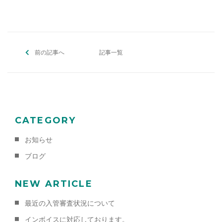
c
itt
ai
e
er
l
b
前の記事へ
o
記事一覧
o
k
CATEGORY
お知らせ
ブログ
NEW ARTICLE
最近の入管審査状況について
インボイスに対応しております。