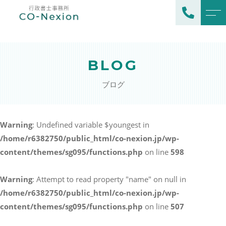
トップページ
所長プロフィール
BLOG
当事務所について
よくある質問
ブログ
業務案内
アクセス
ビザ申請（海外から来日）
ブログ
Warning
: Undefined variable $youngest in
ビザ更新・変更（留学など
/home/r6382750/public_html/co-nexion.jp/wp-
から就労に変更）
お知らせ
content/themes/sg095/functions.php
on line
598
永住・帰化申請
外国人雇用相談
Warning
: Attempt to read property "name" on null in
/home/r6382750/public_html/co-nexion.jp/wp-
料金表
content/themes/sg095/functions.php
on line
507