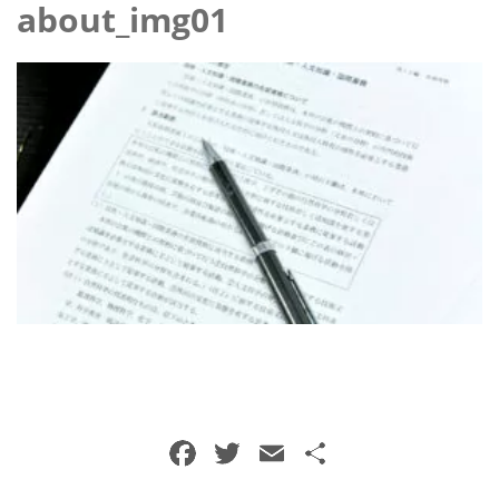
about_img01
F
T
E
共
a
w
m
有