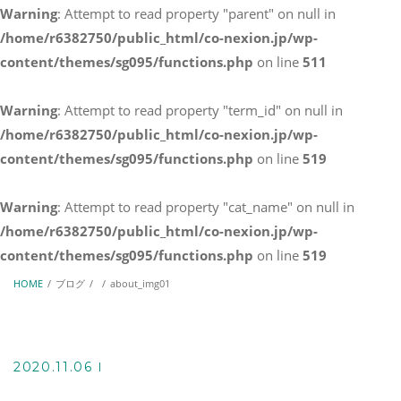
Warning
: Attempt to read property "parent" on null in
お問い合わせ
/home/r6382750/public_html/co-nexion.jp/wp-
03-6823-8603
content/themes/sg095/functions.php
on line
511
Warning
: Attempt to read property "term_id" on null in
メールでのお問い合わせ
/home/r6382750/public_html/co-nexion.jp/wp-
CONTACT
content/themes/sg095/functions.php
on line
519
Warning
: Attempt to read property "cat_name" on null in
/home/r6382750/public_html/co-nexion.jp/wp-
content/themes/sg095/functions.php
on line
519
HOME
ブログ
about_img01
2020.11.06